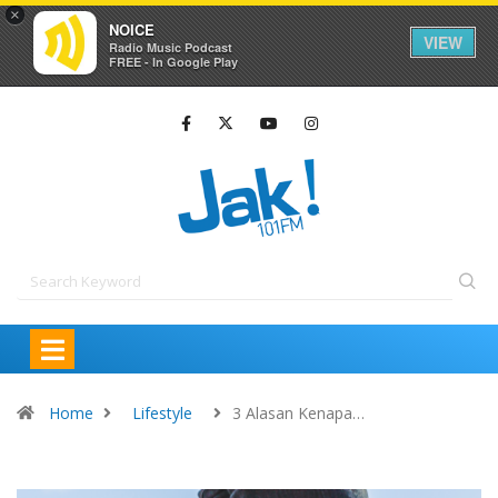
×
NOICE
VIEW
Radio Music Podcast
FREE - In Google Play
Home
Lifestyle
3 Alasan Kenapa…