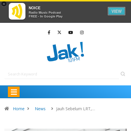
×
NOICE
VIEW
Radio Music Podcast
FREE - In Google Play
Home
News
Jauh Sebelum LRT,…