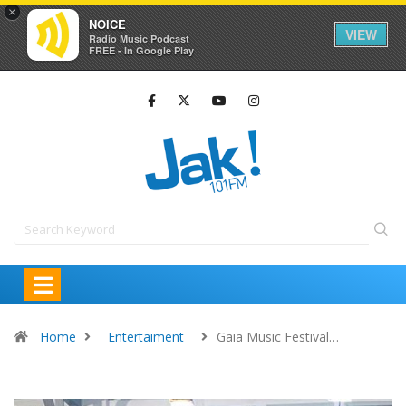
×
NOICE
VIEW
Radio Music Podcast
FREE - In Google Play
Home
Entertaiment
Gaia Music Festival…