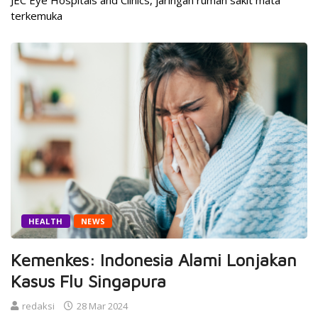
JEC Eye Hospitals and Clinics, jaringan rumah sakit mata
terkemuka
HEALTH
NEWS
Kemenkes: Indonesia Alami Lonjakan
Kasus Flu Singapura
redaksi
28 Mar 2024