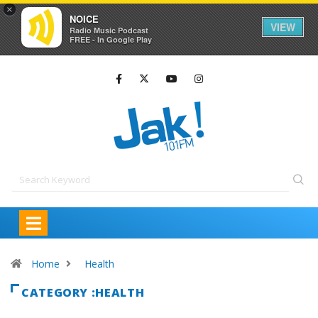
×
NOICE
VIEW
Radio Music Podcast
FREE - In Google Play
Home
Health
CATEGORY :HEALTH