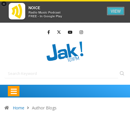
×
NOICE
VIEW
Radio Music Podcast
FREE - In Google Play
Home
Author Blogs