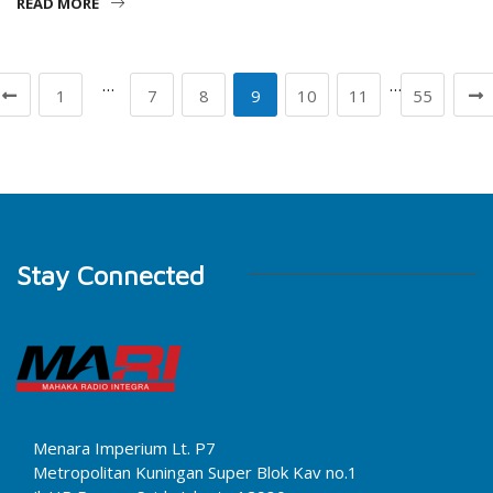
READ MORE
…
…
1
7
8
9
10
11
55
Stay Connected
Menara Imperium Lt. P7
Metropolitan Kuningan Super Blok Kav no.1