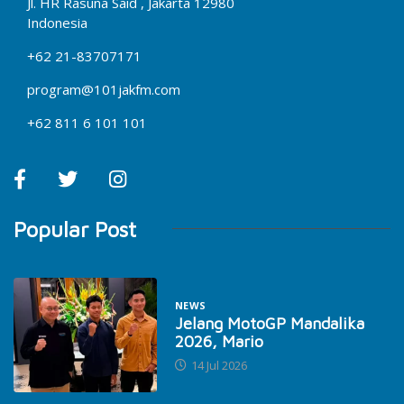
Jl. HR Rasuna Said , Jakarta 12980
Indonesia
+62 21-83707171
program@101jakfm.com
+62 811 6 101 101
Popular Post
NEWS
Jelang MotoGP Mandalika
2026, Mario
14 Jul 2026