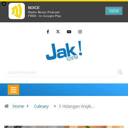
×
NOICE
VIEW
Radio Music Podcast
FREE - In Google Play
Home
Culinary
5 Hidangan Wajib…