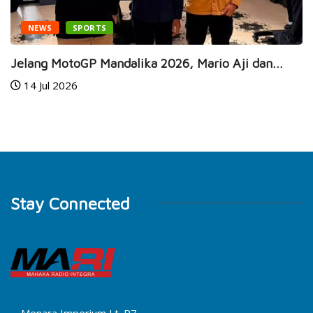
WS
SPORTS
EN
g MotoGP Mandalika 2026, Mario Aji dan...
Gaia 
ul 2026
8 Ju
Stay Connected
Menara Imperium Lt. P7