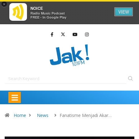
×
NOICE
VIEW
Radio Music Podcast
FREE - In Google Play
Home
News
Fanatisme Menjadi Akar…