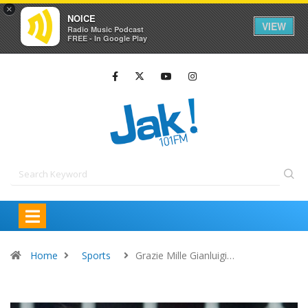
×
NOICE
VIEW
Radio Music Podcast
FREE - In Google Play
Home
Sports
Grazie Mille Gianluigi…