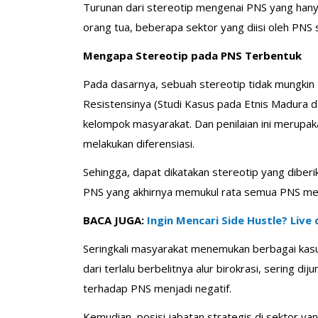
Turunan dari stereotip mengenai PNS yang hanya d
orang tua, beberapa sektor yang diisi oleh PNS 
Mengapa Stereotip pada PNS Terbentuk
Pada dasarnya, sebuah stereotip tidak mungkin t
Resistensinya (Studi Kasus pada Etnis Madura da
kelompok masyarakat. Dan penilaian ini merupak
melakukan diferensiasi.
Sehingga, dapat dikatakan stereotip yang diber
PNS yang akhirnya memukul rata semua PNS memi
BACA JUGA:
Ingin Mencari Side Hustle? Liv
Seringkali masyarakat menemukan berbagai kasu
dari terlalu berbelitnya alur birokrasi, sering
terhadap PNS menjadi negatif.
Kemudian, posisi jabatan strategis di sektor yan