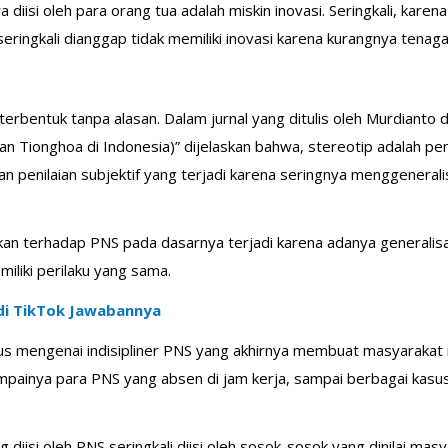
iisi oleh para orang tua adalah miskin inovasi. Seringkali, karena
seringkali dianggap tidak memiliki inovasi karena kurangnya tena
erbentuk tanpa alasan. Dalam jurnal yang ditulis oleh Murdianto 
n Tionghoa di Indonesia)” dijelaskan bahwa, stereotip adalah pe
an penilaian subjektif yang terjadi karena seringnya menggenera
ikan terhadap PNS pada dasarnya terjadi karena adanya generalis
liki perilaku yang sama.
e di TikTok Jawabannya
s mengenai indisipliner PNS yang akhirnya membuat masyarakat 
 dijumpainya para PNS yang absen di jam kerja, sampai berbagai ka
g diisi oleh PNS seringkali diisi oleh sosok-sosok yang dinilai m