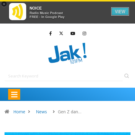
×
NOICE
VIEW
Radio Music Podcast
FREE - In Google Play
Home
News
Gen Z dan…