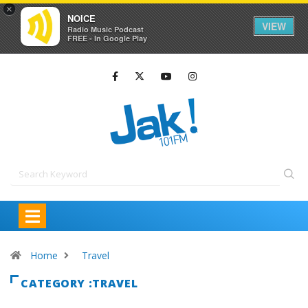
×
NOICE
VIEW
Radio Music Podcast
FREE - In Google Play
Home
Travel
CATEGORY :TRAVEL