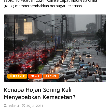
Sabtu, 10 Februari 2024, Komite Cepat Indonesia China
(KCIC) mempersembahkan berbagai keceriaan
LIFESTYLE
NEWS
TRAVEL
Kenapa Hujan Sering Kali
Menyebabkan Kemacetan?
redaksi
30 Jan 2024