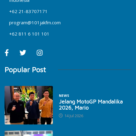
Indonesia
+62 21-83707171
program@101jakfm.com
+62 811 6 101 101
Popular Post
NEWS
Jelang MotoGP Mandalika
2026, Mario
14 Jul 2026