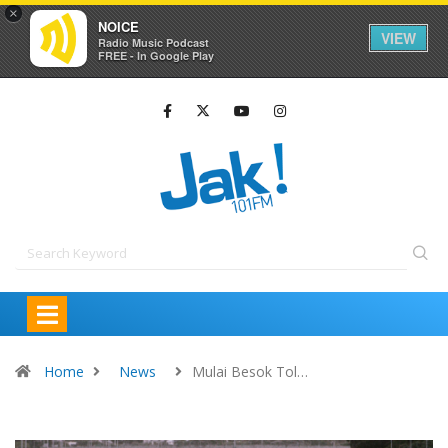
×
NOICE
VIEW
Radio Music Podcast
FREE - In Google Play
Home
News
Mulai Besok Tol…