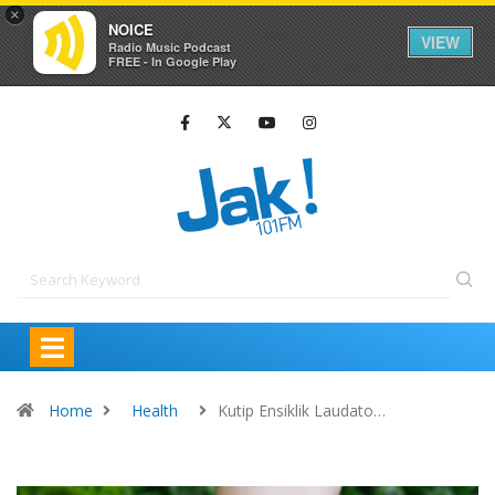
×
NOICE
VIEW
Radio Music Podcast
FREE - In Google Play
Home
Health
Kutip Ensiklik Laudato…