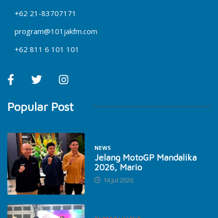
+62 21-83707171
program@101jakfm.com
+62 811 6 101 101
Popular Post
NEWS
Jelang MotoGP Mandalika
2026, Mario
14 Jul 2026