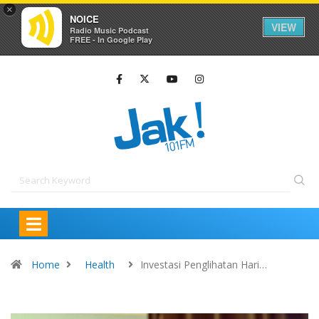
×
NOICE
VIEW
Radio Music Podcast
FREE - In Google Play
Home
Health
Investasi Penglihatan Hari…