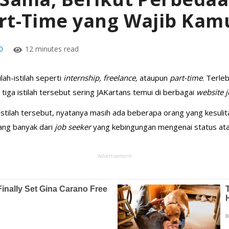
art-Time yang Wajib Kam
0
12 minutes read
lah-istilah seperti
internship, freelance,
ataupun
part-time
. Terle
tiga istilah tersebut sering JAKartans temui di berbagai
website 
h-istilah tersebut, nyatanya masih ada beberapa orang yang kesu
rang banyak dari
job seeker
yang kebingungan mengenai status atau
Advertisement