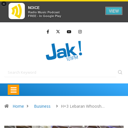
×
NOICE
VIEW
Radio Music Podcast
FREE - In Google Play
Home
Business
H+3 Lebaran Whoosh…