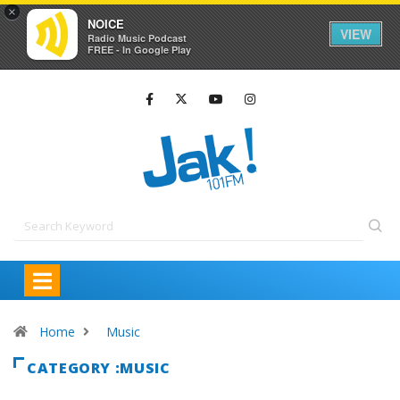
×
NOICE
VIEW
Radio Music Podcast
FREE - In Google Play
Home
Music
CATEGORY :MUSIC