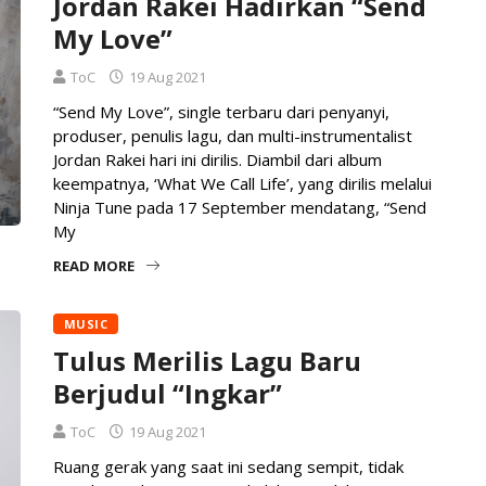
Jordan Rakei Hadirkan “Send
My Love”
ToC
19 Aug 2021
“Send My Love”, single terbaru dari penyanyi,
produser, penulis lagu, dan multi-instrumentalist
Jordan Rakei hari ini dirilis. Diambil dari album
keempatnya, ‘What We Call Life’, yang dirilis melalui
Ninja Tune pada 17 September mendatang, “Send
My
READ MORE
MUSIC
Tulus Merilis Lagu Baru
Berjudul “Ingkar”
ToC
19 Aug 2021
Ruang gerak yang saat ini sedang sempit, tidak