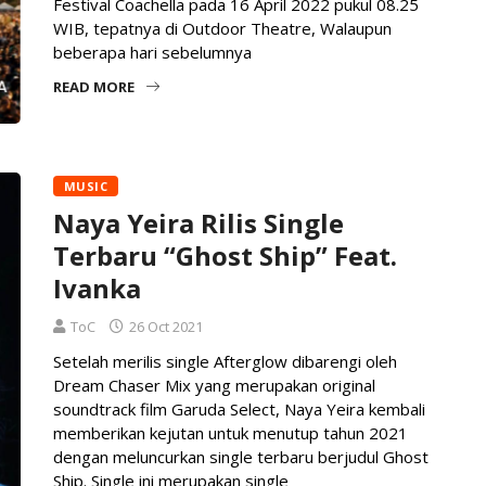
Festival Coachella pada 16 April 2022 pukul 08.25
WIB, tepatnya di Outdoor Theatre, Walaupun
beberapa hari sebelumnya
READ MORE
MUSIC
Naya Yeira Rilis Single
Terbaru “Ghost Ship” Feat.
Ivanka
ToC
26 Oct 2021
Setelah merilis single Afterglow dibarengi oleh
Dream Chaser Mix yang merupakan original
soundtrack film Garuda Select, Naya Yeira kembali
memberikan kejutan untuk menutup tahun 2021
dengan meluncurkan single terbaru berjudul Ghost
Ship. Single ini merupakan single