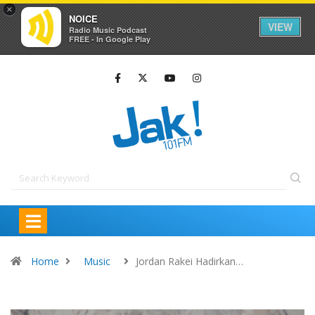
×
NOICE
VIEW
Radio Music Podcast
FREE - In Google Play
Home
Music
Jordan Rakei Hadirkan…