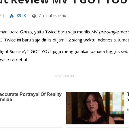
24
8928
7 minutes read
mani para
Onces,
yaitu Twice baru saja merilis MV
pre-single
mere
Twice ini baru saja dirilis di jam 12 siang waktu Indonesia, Juma
light Sunrise’, ‘I GOT YOU’ juga menggunakan bahasa Inggris se
wice tersebut.
Advertisement