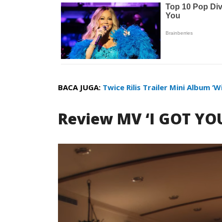
BACA JUGA:
Twice Rilis Trailer Mini Album 
Review MV ‘I GOT YO