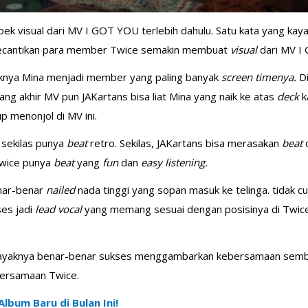
k visual dari MV I GOT YOU terlebih dahulu. Satu kata yang kayakn
ecantikan para member Twice semakin membuat
visual
dari MV I
aknya Mina menjadi member yang paling banyak
screen timenya.
D
lang akhir MV pun JAKartans bisa liat Mina yang naik ke atas
deck
k
p menonjol di MV ini.
 sekilas punya
beat
retro. Sekilas, JAKartans bisa merasakan
beat
Twice punya
beat
yang
fun
dan
easy listening.
nar-benar
nailed
nada tinggi yang sopan masuk ke telinga. tidak c
ses jadi
lead vocal
yang memang sesuai dengan posisinya di Twic
 MV kayaknya benar-benar sukses menggambarkan kebersamaan semb
bersamaan Twice.
Album Baru di Bulan Ini!