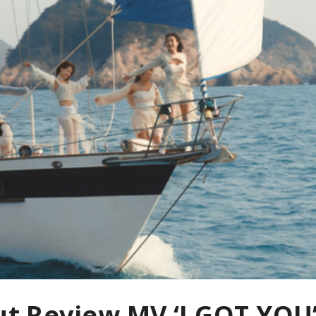
kut Review MV ‘I GOT YOU