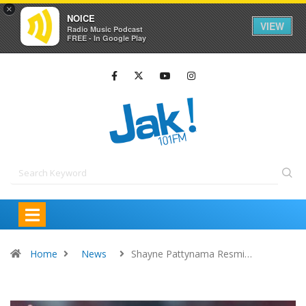
×
NOICE
VIEW
Radio Music Podcast
FREE - In Google Play
Home
News
Shayne Pattynama Resmi…