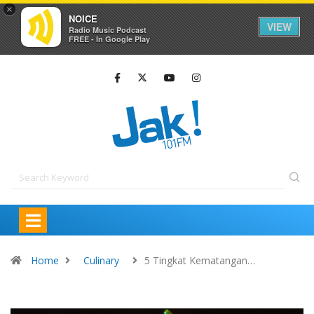
×
NOICE
VIEW
Radio Music Podcast
FREE - In Google Play
Home
Culinary
5 Tingkat Kematangan…