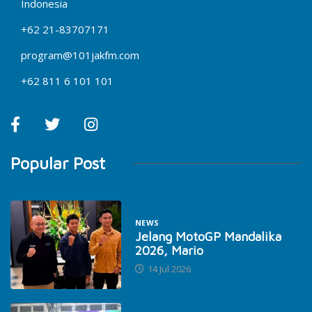
Indonesia
+62 21-83707171
program@101jakfm.com
+62 811 6 101 101
Popular Post
NEWS
Jelang MotoGP Mandalika
2026, Mario
14 Jul 2026