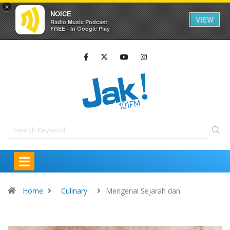
×
NOICE
VIEW
Radio Music Podcast
FREE - In Google Play
Home
Culinary
Mengenal Sejarah dan…