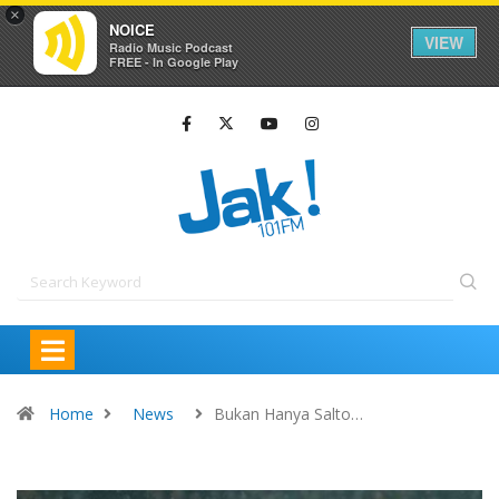
×
NOICE
VIEW
Radio Music Podcast
FREE - In Google Play
Home
News
Bukan Hanya Salto…