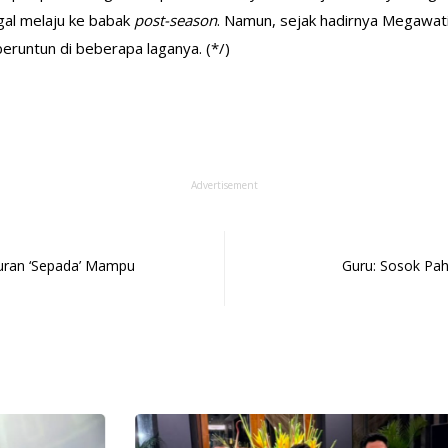
gal melaju ke babak
post-season
. Namun, sejak hadirnya Megawat
runtun di beberapa laganya. (*/)
Advertisement
uran ‘Sepada’ Mampu
Guru: Sosok Pah