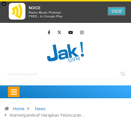
×
NOICE
VIEW
Radio Music Podcast
FREE - In Google Play
Home
News
Wamenparekraf Harapkan Peluncuran…