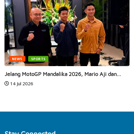
NEWS
SPORTS
Jelang MotoGP Mandalika 2026, Mario Aji dan...
14 Jul 2026
Stay Connected