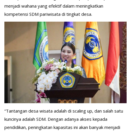
menjadi wahana yang efektif dalam meningkatkan
kompetensi SDM pariwisata di tingkat desa.
“Tantangan desa wisata adalah di scaling up, dan salah satu
kuncinya adalah SDM. Dengan adanya akses kepada
pendidikan, peningkatan kapasitas ini akan banyak menjadi