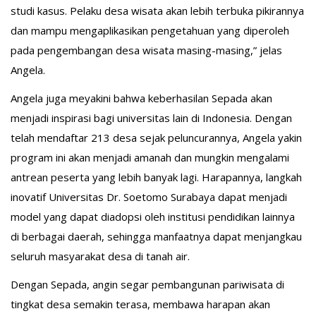
studi kasus. Pelaku desa wisata akan lebih terbuka pikirannya
dan mampu mengaplikasikan pengetahuan yang diperoleh
pada pengembangan desa wisata masing-masing,” jelas
Angela.
Angela juga meyakini bahwa keberhasilan Sepada akan
menjadi inspirasi bagi universitas lain di Indonesia. Dengan
telah mendaftar 213 desa sejak peluncurannya, Angela yakin
program ini akan menjadi amanah dan mungkin mengalami
antrean peserta yang lebih banyak lagi. Harapannya, langkah
inovatif Universitas Dr. Soetomo Surabaya dapat menjadi
model yang dapat diadopsi oleh institusi pendidikan lainnya
di berbagai daerah, sehingga manfaatnya dapat menjangkau
seluruh masyarakat desa di tanah air.
Dengan Sepada, angin segar pembangunan pariwisata di
tingkat desa semakin terasa, membawa harapan akan