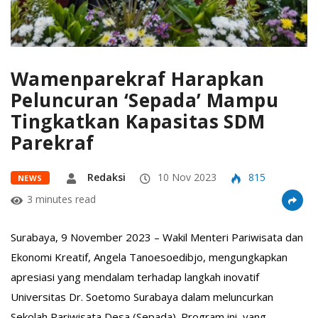
Wamenparekraf Harapkan
Peluncuran ‘Sepada’ Mampu
Tingkatkan Kapasitas SDM
Parekraf
Redaksi
10 Nov 2023
815
NEWS
3 minutes read
Surabaya, 9 November 2023 – Wakil Menteri Pariwisata dan
Ekonomi Kreatif, Angela Tanoesoedibjo, mengungkapkan
apresiasi yang mendalam terhadap langkah inovatif
Universitas Dr. Soetomo Surabaya dalam meluncurkan
Sekolah Pariwisata Desa (Sepada). Program ini, yang