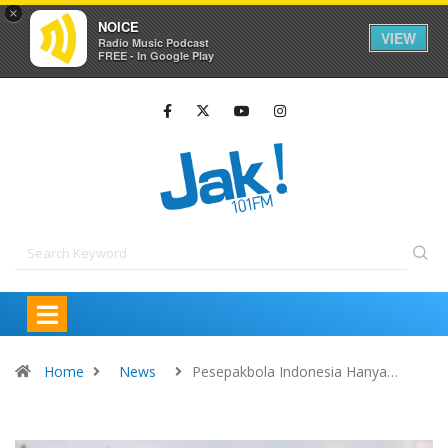
×
NOICE
VIEW
Radio Music Podcast
FREE - In Google Play
Home
News
Pesepakbola Indonesia Hanya…