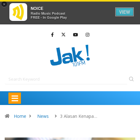
×
NOICE
VIEW
Radio Music Podcast
FREE - In Google Play
Home
News
3 Alasan Kenapa…