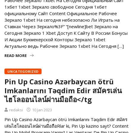
Рабочее Зеркало 1xbet На Сегодня официальный Сайт
1хбет 1xbet Зеркало свободное Сегодня 1хбет
официальному Сайт Content Официальное Рабочее
Зеркало 1xbet На сегодня небезопасно Ли Играть на
Ставках Через Зеркало%3F” “[newline]bet Зеркало на
Сегодня Зеркало 1 Xbet Доступ К Сайту В России Бонусы
И Акции Букмекерской Конторы Зеркало 1xbet
Актуально ведь Рабочее Зеркало 1xbet На Сегодня […]
READ MORE
UNCATEGORIZED
Pin Up Casino Azərbaycan ötrü
Imkanlarını Təqdim Edir สมัครเล่น
ไฮโลออนไลน์ผ่านมือถือ</tg
redaksi
10 Jan 2023
Pin Up Casino Azərbaycan ötrü Imkanlarını Təqdim Edir สมัคร
เล่นไฮโลออนไลน์ผ่านมือถือRlar ki, Pin Up kazino sayt? Content
Pin Up Mobil Proqramı Varmı? Las Ventajas De Pin Up Casino