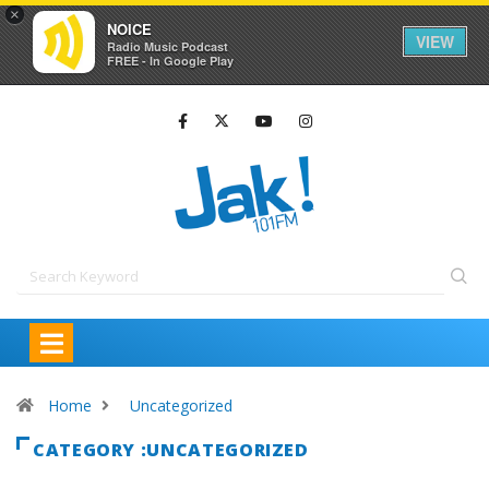
×
NOICE
VIEW
Radio Music Podcast
FREE - In Google Play
Home
Uncategorized
CATEGORY :UNCATEGORIZED