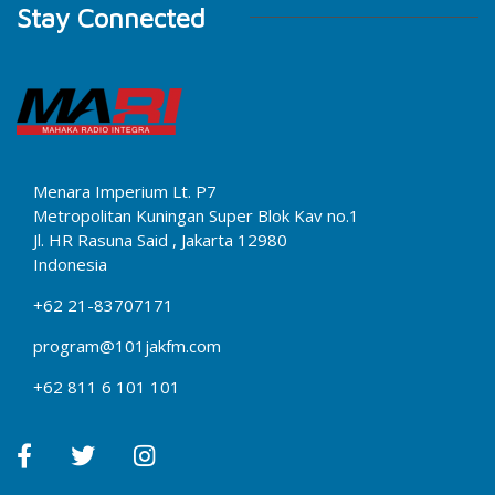
Stay Connected
Menara Imperium Lt. P7
Metropolitan Kuningan Super Blok Kav no.1
Jl. HR Rasuna Said , Jakarta 12980
Indonesia
+62 21-83707171
program@101jakfm.com
+62 811 6 101 101