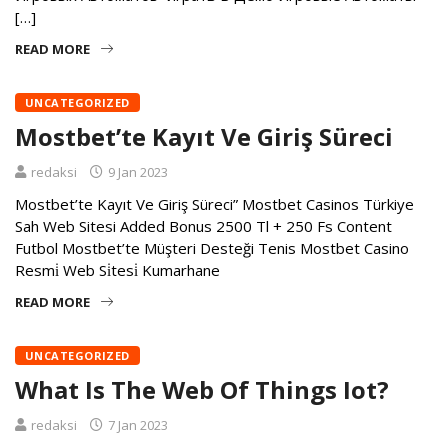
[…]
READ MORE
UNCATEGORIZED
Mostbet’te Kayıt Ve Giriş Süreci
redaksi
9 Jan 2023
Mostbet’te Kayıt Ve Giriş Süreci” Mostbet Casinos Türkiye ️
Sah Web Sitesi Added Bonus 2500 Tl + 250 Fs Content
Futbol Mostbet’te Müşteri Desteği Tenis Mostbet Casino
Resmi̇ Web Si̇tesi̇ Kumarhane
READ MORE
UNCATEGORIZED
What Is The Web Of Things Iot?
redaksi
7 Jan 2023