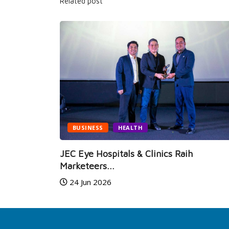
Related post
BUSINESS
HEALTH
i Hadir,
JEC Eye Hospitals & Clinics Raih
Marketeers...
24 Jun 2026