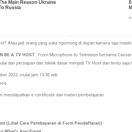
Host? Atau jadi orang yang suka ngomong di depan kamera tapi mas
N BE A TV HOST
: From Microphone to Television bersama Caesar
ulai dari persiapan dan teknik dasar menjadi TV Host dan tentu saja t
er 2022, mulai jam 15:30 wib.
koq.
n mendapatkan e-certificate dan materi pembelajaran.
unt (Lihat Cara Pembayaran di Form Pendaftaran)
ui What’s App/Email