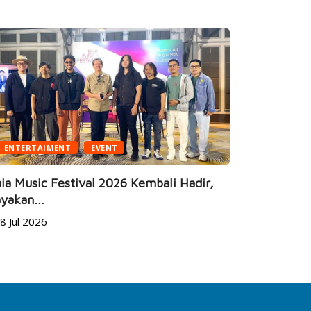
ENTERTAIMENT
EVENT
BUSINESS
ia Music Festival 2026 Kembali Hadir,
yakan...
JEC Eye Ho
8 Jul 2026
Marketeers
24 Jun 20