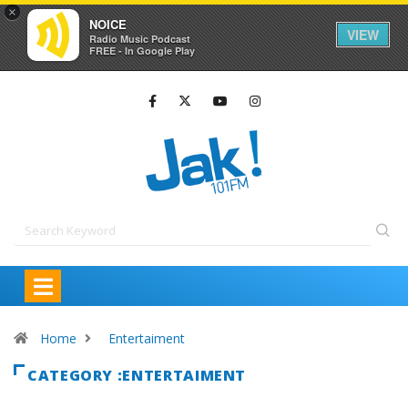
×
NOICE
VIEW
Radio Music Podcast
FREE - In Google Play
Home
Entertaiment
CATEGORY :ENTERTAIMENT