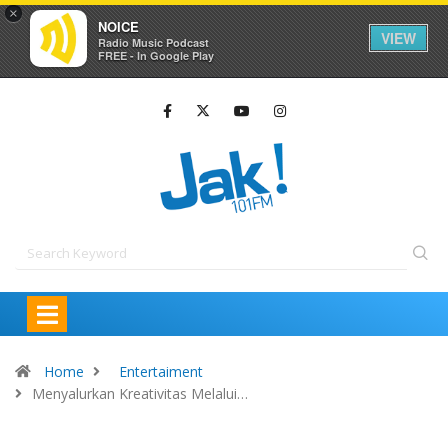
×
NOICE
VIEW
Radio Music Podcast
FREE - In Google Play
Home
Entertaiment
Menyalurkan Kreativitas Melalui…