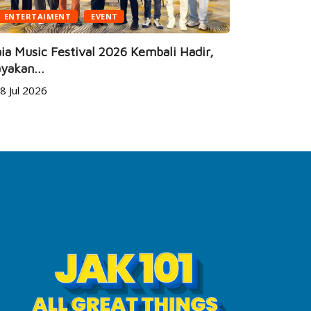
ENTERTAIMENT
EVENT
BUSINESS
ia Music Festival 2026 Kembali Hadir,
yakan...
JEC Eye Ho
8 Jul 2026
Marketeers
24 Jun 20