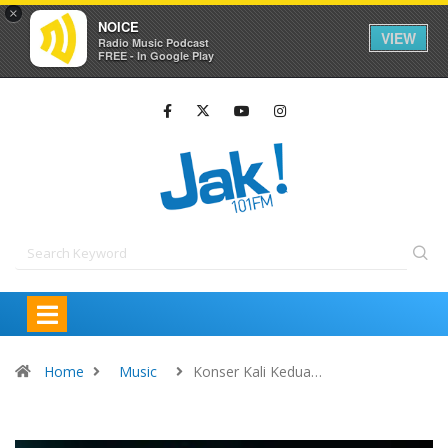
×
NOICE
VIEW
Radio Music Podcast
FREE - In Google Play
Home
Music
Konser Kali Kedua…