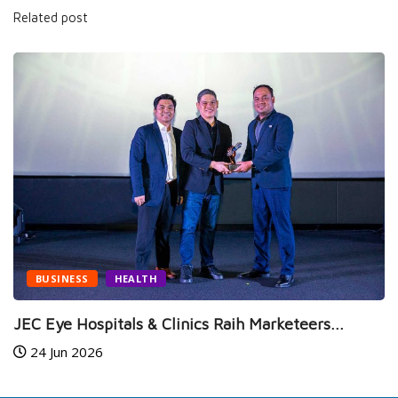
Related post
NEWS
SPORTS
LTH
Jelang MotoGP Ma
14 Jul 2026
 & Clinics Raih Marketeers...