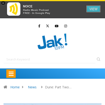
×
NOICE
VIEW
Radio Music Podcast
FREE - In Google Play
Home
News
Dune: Part Two…