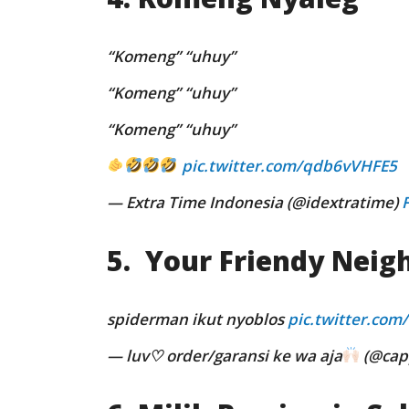
“Komeng” “uhuy”
“Komeng” “uhuy”
“Komeng” “uhuy”
pic.twitter.com/qdb6vVHFE5
— Extra Time Indonesia (@idextratime)
5. Your Friendy Nei
spiderman ikut nyoblos
pic.twitter.co
— luv♡ order/garansi ke wa aja
(@cap