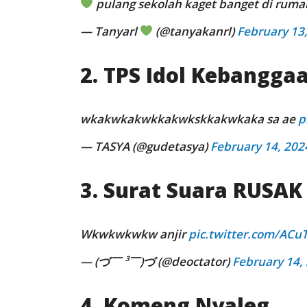
pulang sekolah kaget banget di ruma
— Tanyarl
(@tanyakanrl)
February 13
2. TPS Idol Kebangga
wkakwkakwkkakwkskkakwkaka sa ae
p
— TASYA (@gudetasya)
February 14, 202
3. Surat Suara RUSAK
Wkwkwkwkw anjir
pic.twitter.com/AC
— (づ￣ ³￣)づ (@deoctator)
February 14,
4. Komeng Nyaleg