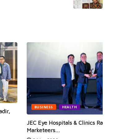
BUSINESS
HEALTH
C Eye Hospitals & Clinics Raih
rketeers...