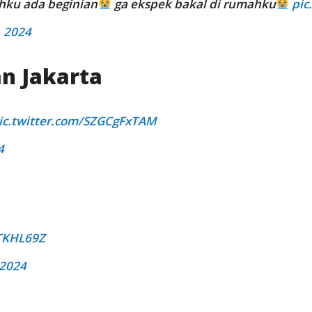
hku ada beginian
ga ekspek bakal di rumahku
pic
, 2024
an Jakarta
ic.twitter.com/SZGCgFxTAM
4
uTKHL69Z
 2024