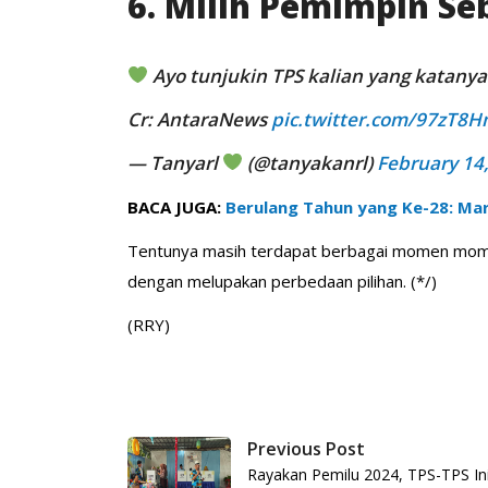
6. Milih Pemimpin Se
Ayo tunjukin TPS kalian yang katanya 
Cr: AntaraNews
pic.twitter.com/97zT8
— Tanyarl
(@tanyakanrl)
February 14
BACA JUGA:
Berulang Tahun yang Ke-28: Mar
Tentunya masih terdapat berbagai momen momen 
dengan melupakan perbedaan pilihan. (*/)
(RRY)
Previous Post
Rayakan Pemilu 2024, TPS-TPS Ini