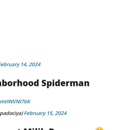
February 14, 2024
ghborhood Spiderman
m/mtIWVNl76K
padociya)
February 15, 2024