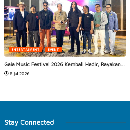
BUSINESS
HEALTH
kan...
JEC Eye Hospitals & Clinics Raih Marketeers..
24 Jun 2026
Stay Connected