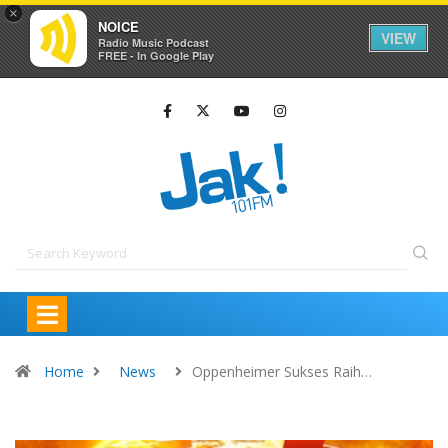
×
NOICE
VIEW
Radio Music Podcast
FREE - In Google Play
Home
News
Oppenheimer Sukses Raih…