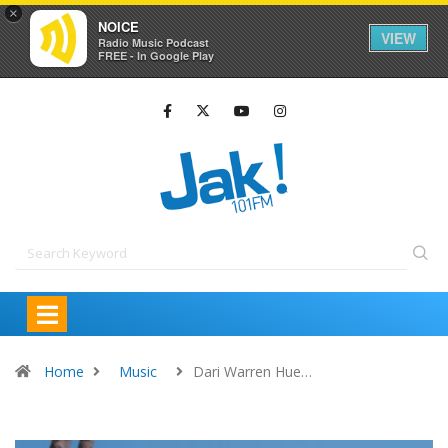
×
NOICE
VIEW
Radio Music Podcast
FREE - In Google Play
Home
Music
Dari Warren Hue…