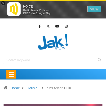
×
NOICE
VIEW
Radio Music Podcast
FREE - In Google Play
Home
Music
Putri Ariani: Dulu…