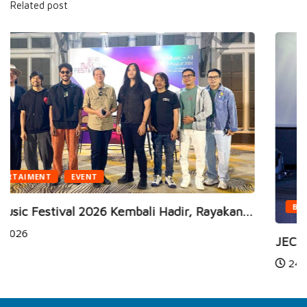
Related post
BUSINESS
HEALTH
...
JEC Eye Hospitals & Clinics Raih Marketeers...
24 Jun 2026