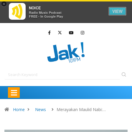
×
NOICE
VIEW
Radio Music Podcast
FREE - In Google Play
Home
News
Merayakan Maulid Nabi:…