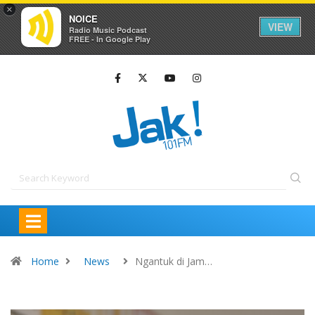
×
NOICE
VIEW
Radio Music Podcast
FREE - In Google Play
Home
News
Ngantuk di Jam…