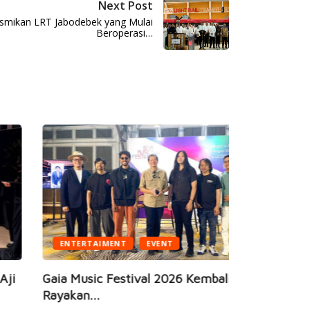
Next Post
esmikan LRT Jabodebek yang Mulai
Beroperasi…
ENTERTAIMENT
EVENT
BUSINESS
ia Music Festival 2026 Kembali Hadir,
yakan...
JEC Eye Ho