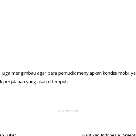
 juga mengimbau agar para pemudik menyiapkan kondisi mobil ya
 perjalanan yang akan ditempuh.
Advertisement
an, Tiket…
Gantikan Indonesia, Argen