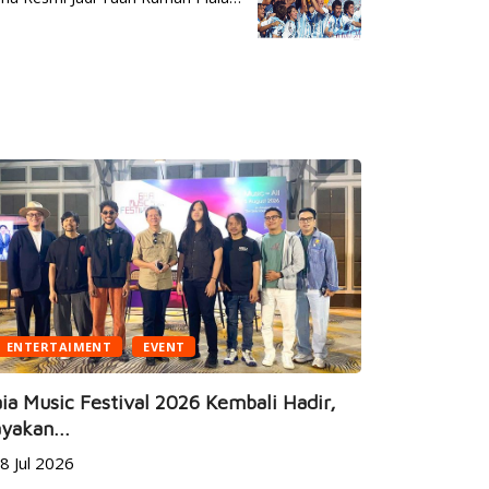
ENTERTAIMENT
EVENT
BUSINESS
ia Music Festival 2026 Kembali Hadir,
yakan...
JEC Eye Ho
8 Jul 2026
Marketeers