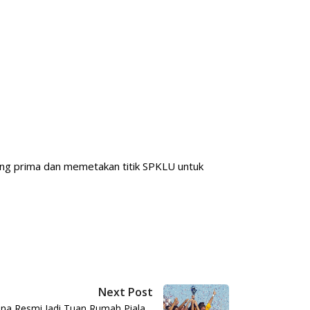
ng prima dan memetakan titik SPKLU untuk
Next Post
tina Resmi Jadi Tuan Rumah Piala…