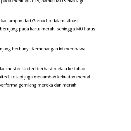
t pada menit ke-115, namun MU sekali lagi
kan umpan dari Garnacho dalam situasi
 berujung pada kartu merah, sehingga MU harus
anjang berbunyi. Kemenangan ini membawa
 Manchester United berhasil melaju ke tahap
ited, tetapi juga menambah kekuatan mental
 performa gemilang mereka dan meraih