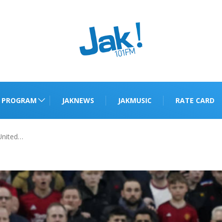
PROGRAM
JAKNEWS
JAKMUSIC
RATE CARD
United…