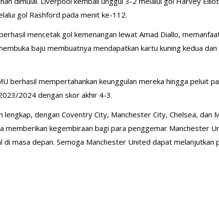
n dimulai. Liverpool kembali unggul 3-2 melalui gol Harvey Ellio
alui gol Rashford pada menit ke-112.
berhasil mencetak gol kemenangan lewat Amad Diallo, memanfaat
an membuka baju membuatnya mendapatkan kartu kuning kedua dan
MU berhasil mempertahankan keunggulan mereka hingga peluit p
 2023/2024 dengan skor akhir 4-3.
udah lengkap, dengan Coventry City, Manchester City, Chelsea, dan
anya memberikan kegembiraan bagi para penggemar Manchester Un
ial di masa depan. Semoga Manchester United dapat melanjutkan