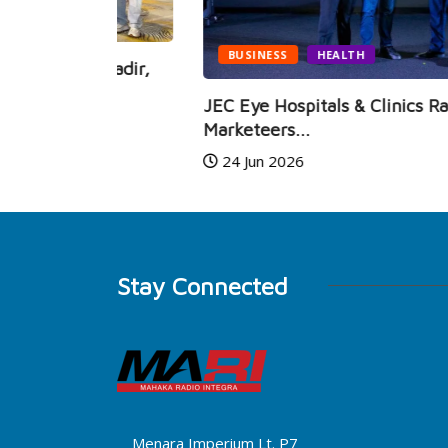
BUSINESS
HEALTH
i Hadir,
JEC Eye Hospitals & Clinics Raih
Marketeers...
24 Jun 2026
Stay Connected
Menara Imperium Lt. P7