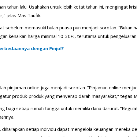
an tahun lalu. Usahakan untuk lebih ketat tahun ini, mengingat kr
r,” jelas Mas Taufik.
 sebelum memasuki bulan puasa pun menjadi sorotan. “Bukan han
ngan kenaikan harga minimal 10-30%, terutama untuk pengeluaran
Perbedaannya dengan Pinjol?
lah pinjaman online juga menjadi sorotan. “Pinjaman online menjad
engatur produk-produk yang menyerap darah masyarakat,” tegas M
ing bagi setiap rumah tangga untuk memiliki dana darurat. “Regul
bahnya.
diharapkan setiap individu dapat mengelola keuangan mereka den