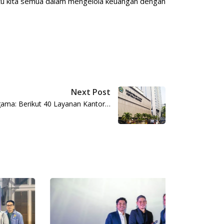
tu kita semua dalam mengelola keuangan dengan
Next Post
gama: Berikut 40 Layanan Kantor…