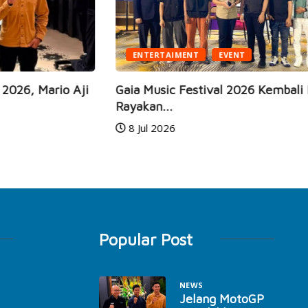
ENTERTAIMENT
EVENT
ji
Gaia Music Festival 2026 Kembali Hadir,
Rayakan...
JE
8 Jul 2026
Ma
Popular Post
NEWS
Jelang MotoGP