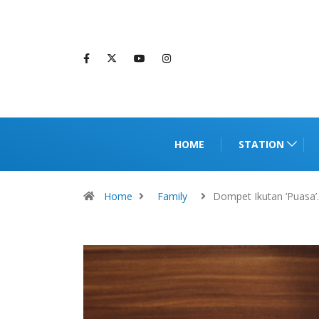
HOME
STATION
Home
Family
Dompet Ikutan ‘Puasa