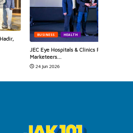
BUSINESS
HEALTH
C Eye Hospitals & Clinics Raih
rketeers...
24 Jun 2026