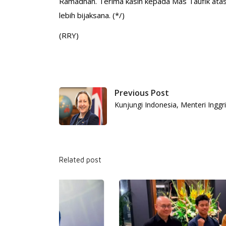
Ramadhan. Terima kasih kepada Mas Taufik ata
lebih bijaksana. (*/)
(RRY)
Previous Post
Kunjungi Indonesia, Menteri Inggr
Related post