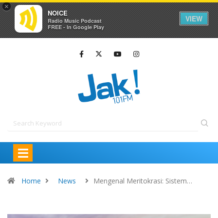
×
NOICE
VIEW
Radio Music Podcast
FREE - In Google Play
Home
News
Mengenal Meritokrasi: Sistem…