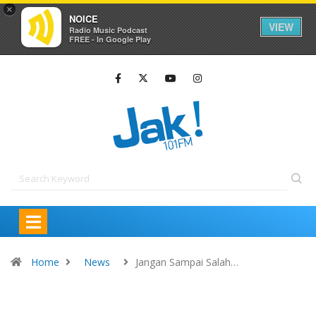
×
NOICE
VIEW
Radio Music Podcast
FREE - In Google Play
Home
News
Jangan Sampai Salah…