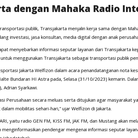
rta dengan Mahaka Radio Int
nsportasi publik, Transjakarta menjalin kerja sama dengan Maha
g investasi, jasa konsultan, media digital dengan anak perusaha
 dapat menyebarkan informasi seputar layanan dari Transjakarta k
ntuk menggunakan Transjakarta sebagai transportasi publik pen
ansportasi Jakarta Welfizon dalam acara penandatanganan nota k
Halte Bundaran HI Astra pada, Selasa (31/10/2023) kemarin. Dal
 Adrian Syarkawi.
asi Perusahaan secara meluas serta ditujukan agar masyarakat 
alam mobilitas sehari-hari,” ujar Welfizon di Jakarta.
MARI, yaitu radio GEN FM, KISS FM, JAK FM, dan Mustang akan mela
akan menginformasikan pendengar mengenai informasi seputar laya
yah Jabodetabek.