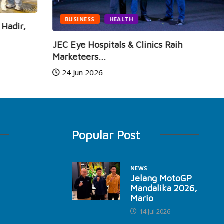
BUSINESS
HEALTH
Je
da
JEC Eye Hospitals & Clinics Raih
Marketeers...
24 Jun 2026
Popular Post
NEWS
Jelang MotoGP
Mandalika 2026,
Mario
14 Jul 2026