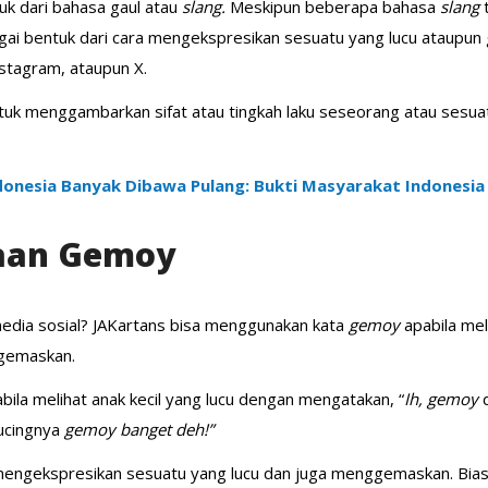
uk dari bahasa gaul atau
slang.
Meskipun beberapa bahasa
slang
ebagai bentuk dari cara mengekspresikan sesuatu yang lucu ataup
nstagram, ataupun X.
untuk menggambarkan sifat atau tingkah laku seseorang atau sesu
ndonesia Banyak Dibawa Pulang: Bukti Masyarakat Indonesi
aan Gemoy
media sosial? JAKartans bisa menggunakan kata
gemoy
apabila me
ggemaskan.
bila melihat anak kecil yang lucu dengan mengatakan, “
Ih, gemoy
Kucingnya
gemoy banget deh!”
mengekspresikan sesuatu yang lucu dan juga menggemaskan. Bia