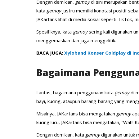
Dengan demikian,
gemoy
di sini merupakan bent
kata
gemoy
justru memiliki konotasi positif s
JAKartans lihat di media sosial seperti TikTok, I
Spesifiknya, kata
gemoy
sering kali digunakan 
menggemaskan dan juga menggelitik.
BACA JUGA:
Xyloband Konser Coldplay di I
Bagaimana Penggun
Lantas, bagaimana penggunaan kata
gemoy
di 
bayi, kucing, ataupun barang-barang yang men
Misalnya, JAKartans bisa mengatakan
gemoy
apa
kucing lucu, JAKartans bisa mengatakan, “Wah! 
Dengan demikian, kata
gemoy
digunakan untuk 