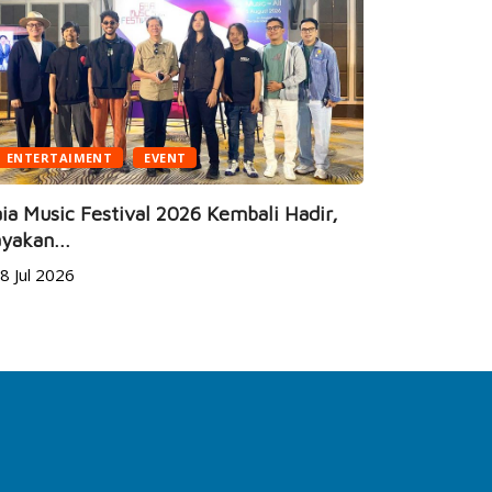
ENTERTAIMENT
EVENT
BUSINESS
ia Music Festival 2026 Kembali Hadir,
yakan...
JEC Eye Ho
8 Jul 2026
Marketeers
24 Jun 20