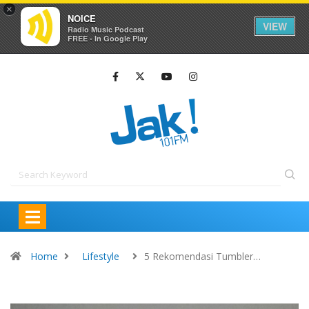
×
NOICE
VIEW
Radio Music Podcast
FREE - In Google Play
Home
Lifestyle
5 Rekomendasi Tumbler…